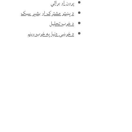
پرون او برائي
د پښتو مشترک او بشپړ سبک
د خوب تحليل
د خوښۍ دنيا په خوب وينم
د زړه اندېشنه
د زړو خاونده
د ميني خيال
د نورو ژبو لغات په پښتو
کښې
سپين غر
لاترکله
لېونی بلبل