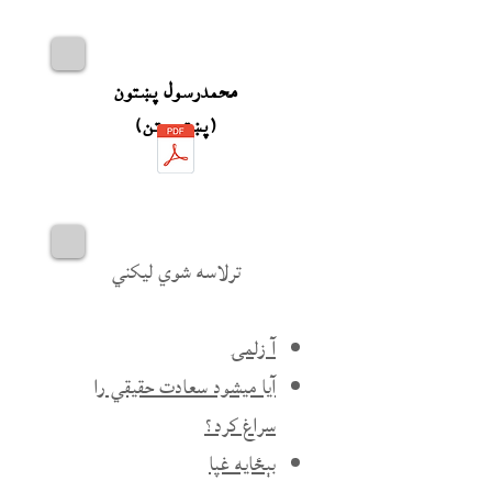
محمدرسول پښتون
(پښتو متن)
ترلاسه شوي ليکني
آ زلمۍ
آيا ميشود سعادت حقيقي را
سراغ کرد؟
بېځایه غپا